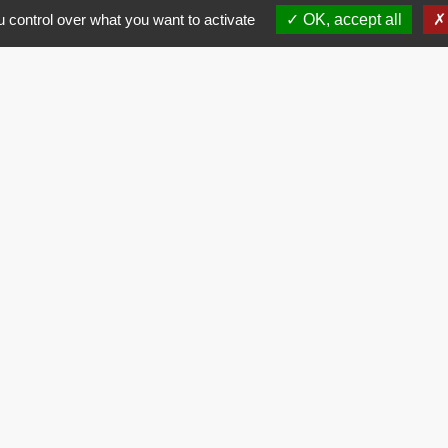
 control over what you want to activate
OK, accept all
Contacts
Commune de Brissac
3 place de la Mairie
34190 Brissac - FRANCE
+33 4 67 73 71 56
Contact par formulaire
entions légales
-
Politique de confidentialité
-
Accessibilité
-
Site créé en partenariat avec Réseau d