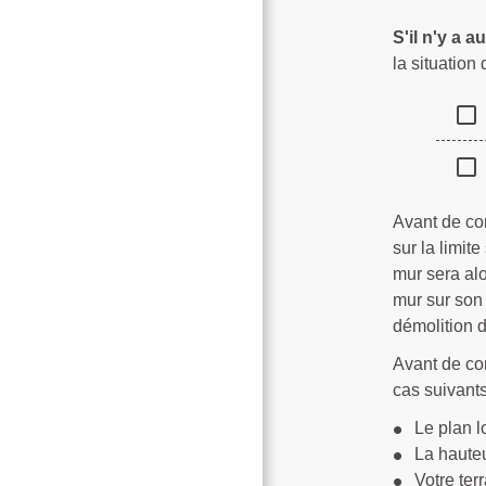
S'il n'y a a
la situation 
check_box_outline_blank
check_box_outline_blank
Avant de con
sur la limit
mur sera al
mur sur son 
démolition 
Avant de con
cas suivants
Le plan l
La hauteu
Votre ter