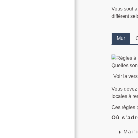
Vous souhait
diffèrent se
Mur
C
Quelles sont
Voir la vers
Vous devez
locales à re
Ces règles 
Où s’adr
arrow_right
Mairi