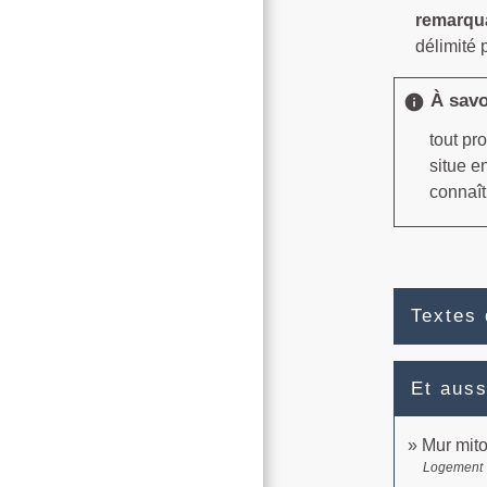
remarqu
délimité 
À savo
info
tout pr
situe e
connaît
Textes 
Et auss
Mur mit
Logement