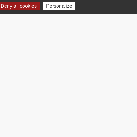
Deny all cookies
Personalize
Plan du site
-
Gestion des cookies
es Communes