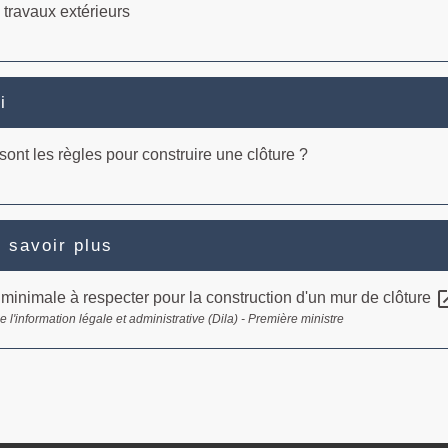
 travaux extérieurs
i
sont les règles pour construire une clôture ?
 savoir plus
open_i
minimale à respecter pour la construction d'un mur de clôture
e l'information légale et administrative (Dila) - Première ministre