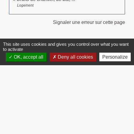
Logement
Signaler une erreur sur cette page
This site uses cookies and gives you control over what you want
to activate
OK, accept all
Deny all cookies
Personalize
Contacts
Commune de Brissac
3 place de la Mairie
34190 Brissac - FRANCE
+33 4 67 73 71 56
Contact par formulaire