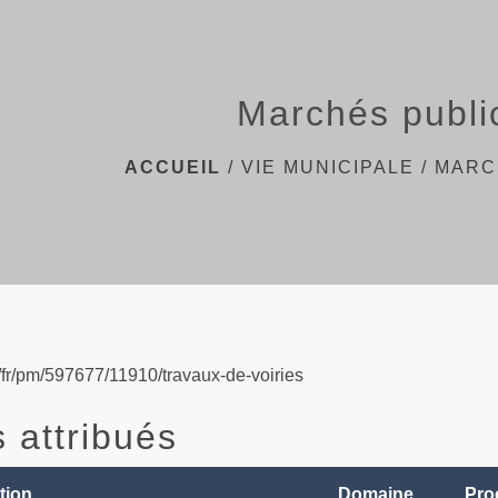
Marchés publi
ACCUEIL
/
VIE MUNICIPALE
/
MARC
fr/fr/pm/597677/11910/travaux-de-voiries
 attribués
tion
Domaine
Pro