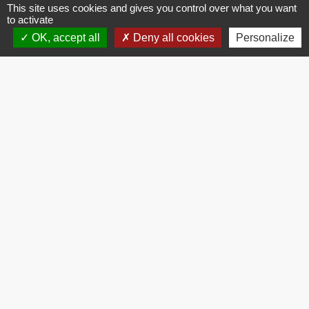
This site uses cookies and gives you control over what you want
to activate
Le pont de Saint Etienne d'Issensac
OK, accept all
Deny all cookies
Personalize
Plan original du pont de Saint Etienne d'Issensac
(construction de 1781 à 1790) .
L'abime de Rabanel
Topographie de l'abime de Rabanel par Édouard-
Alfred Martel en 1893.