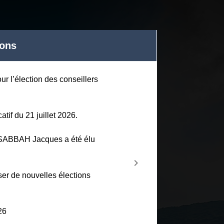
ions
r l’élection des conseillers
atif du 21 juillet 2026.
SABBAH Jacques a été élu
chevron_right
Next
ser de nouvelles élections
26