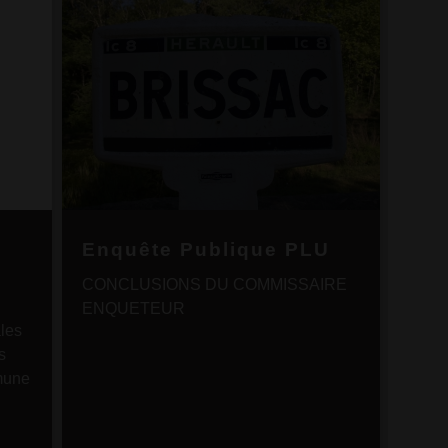
Enquête Publique PLU
QU
VO
CONCLUSIONS DU COMMISSAIRE
ARS 
ENQUETEUR
ales
BUVE
s
: Bri
mune