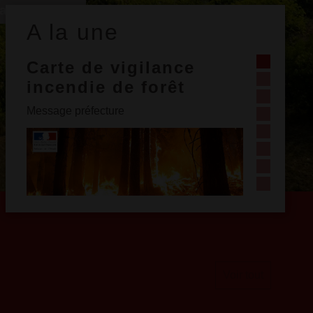
acture d'eau
A la une
📢 ENQUÊTE PUBLIQUE
RAPPORT, CONCLUSIONS ET AVIS ​​​​​​​PLU et
zonage « Ruissellement pluvial"
Voir tout