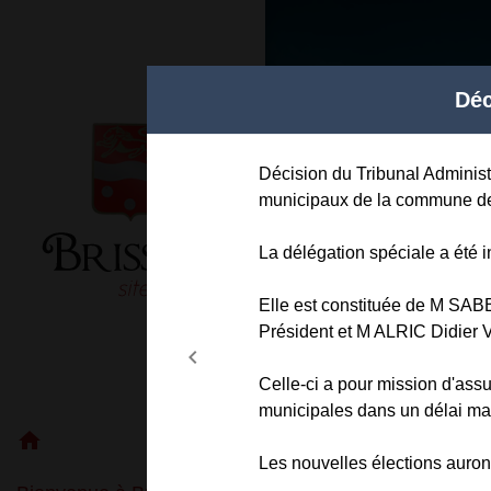
Modal d'informations
Déc
Décision du Tribunal Administr
municipaux de la commune de
La délégation spéciale a été in
Elle est constituée de M S
Président et M ALRIC Didier 
chevron_left
Previous
Celle-ci a pour mission d'ass
municipales dans un délai max
home
Les nouvelles élections auron