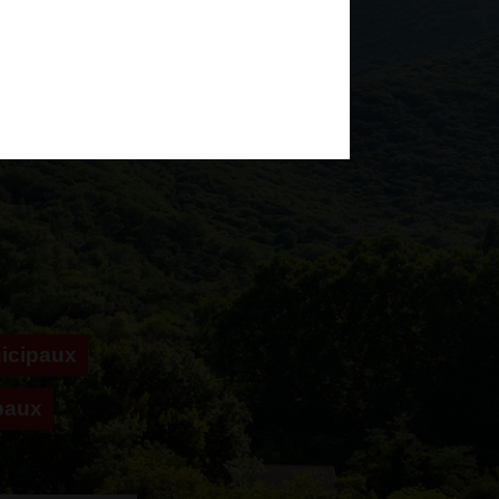
icipaux
paux