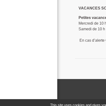
VACANCES S
Petites vacanc
Mercredi d
Samedi de 10 h 
En cas d’alerte
This site uses cookies and gives you