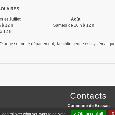
COLAIRES
es et Juillet
Août
e 10 h à 12 h Samedi de 10 h à 12 h
à 12 h
 Orange sur notre département, la bibliothèque est systématiq
Contacts
Commune de Brissac
3 place de la Mairie
 control over what you want to activate
OK, accept all