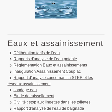
Eaux et assainissement
keyboard_arrow_right
Délibération tarifs de l'eau
keyboard_arrow_right
Rapports d'analyse de l'eau potable
keyboard_arrow_right
Réglementation Eaux et assainissements
keyboard_arrow_right
Inauguration Assainissement Coupiac
keyboard_arrow_right
Rapport d'analyse concernant la STEP et les
réseaux assainissement
keyboard_arrow_right
sondage eau
keyboard_arrow_right
Étude de ruissellement
keyboard_arrow_right
Civilité : stop aux lingettes dans les toilettes
keyboard_arrow_right
Rapport d'analyse de l'eau de baignade