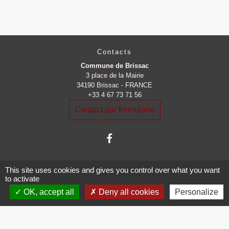
Contacts
Commune de Brissac
3 place de la Mairie
34190 Brissac - FRANCE
+33 4 67 73 71 56
Contact par formulaire
This site uses cookies and gives you control over what you want
to activate
OK, accept all
Deny all cookies
Personalize
Mentions légales
-
Politique de confidentialité
-
Accessibilité
-
Plan du site
-
Gestion des cookies