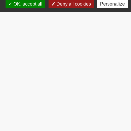
OK, accept all
Deny all cookies
Personalize
Contacts
Commune de Brissac
3 place de la Mairie
34190 Brissac - FRANCE
+33 4 67 73 71 56
Contact par formulaire