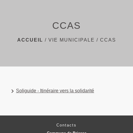
menu
CCAS
ACCUEIL
/
VIE MUNICIPALE
/
CCAS
keyboard_arrow_right
Soliguide - Itinéraire vers la solidarité
Contacts