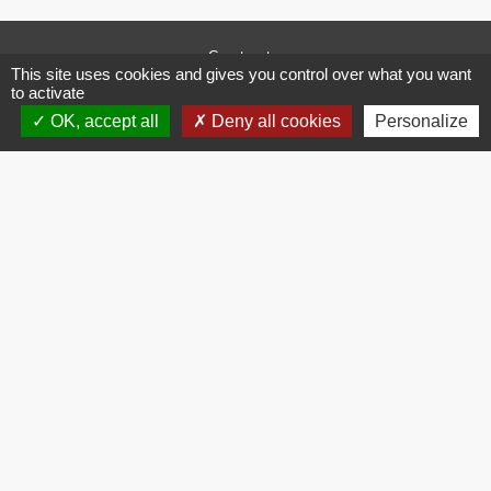
Contacts
This site uses cookies and gives you control over what you want
Commune de Brissac
to activate
3 place de la Mairie
OK, accept all
Deny all cookies
Personalize
34190 Brissac - FRANCE
+33 4 67 73 71 56
Contact par formulaire
Mentions légales
-
Politique de confidentialité
-
Accessibilité
-
Plan du site
-
Gestion des cookies
Site créé en partenariat avec Réseau des Communes