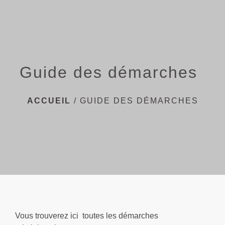
menu
Guide des démarches
ACCUEIL
/
GUIDE DES DÉMARCHES
Vous trouverez ici toutes les démarches