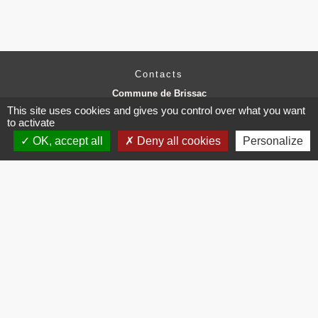
Contacts
Commune de Brissac
3 place de la Mairie
This site uses cookies and gives you control over what you want
34190 Brissac - FRANCE
to activate
+33 4 67 73 71 56
OK, accept all
Deny all cookies
Personalize
Contact par formulaire
Mentions légales
-
Politique de confidentialité
-
Accessibilité
-
Plan du site
-
Gestion des cookies