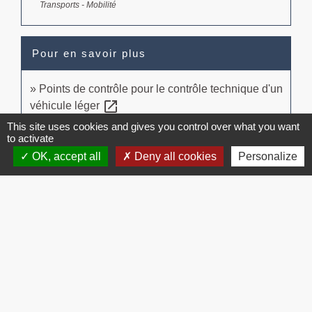
Transports - Mobilité
Pour en savoir plus
Points de contrôle pour le contrôle technique d'un
open_in_new
véhicule léger
Legifrance
This site uses cookies and gives you control over what you want
to activate
OK, accept all
Deny all cookies
Personalize
Signaler une erreur sur cette page
Contacts
Commune de Brissac
3 place de la Mairie
34190 Brissac - FRANCE
+33 4 67 73 71 56