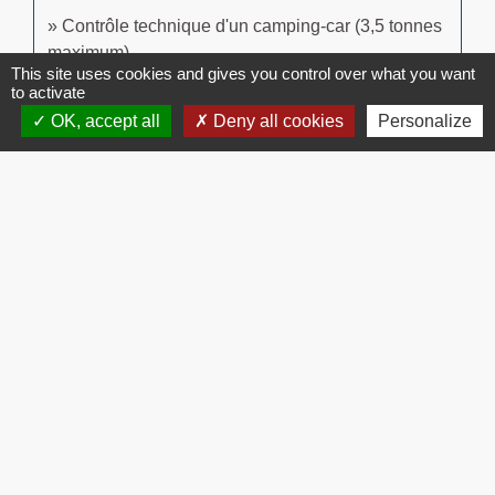
Contrôle technique d'un camping-car (3,5 tonnes
maximum)
This site uses cookies and gives you control over what you want
Transports - Mobilité
to activate
Contrôle technique des véhicules de transports de
OK, accept all
Deny all cookies
Personalize
marchandises (TRM) et de personnes
Secteurs d'activité
Signaler une erreur sur cette page
Contacts
Commune de Brissac
3 place de la Mairie
34190 Brissac - FRANCE
+33 4 67 73 71 56
Contact par formulaire