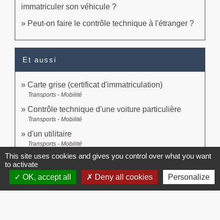
immatriculer son véhicule ?
Peut-on faire le contrôle technique à l'étranger ?
Et aussi
Carte grise (certificat d'immatriculation)
Transports - Mobilité
Contrôle technique d'une voiture particulière
Transports - Mobilité
d'un utilitaire
Transports - Mobilité
This site uses cookies and gives you control over what you want
d'un camping-car
to activate
Transports - Mobilité
OK, accept all
Deny all cookies
Personalize
Signaler une erreur sur cette page