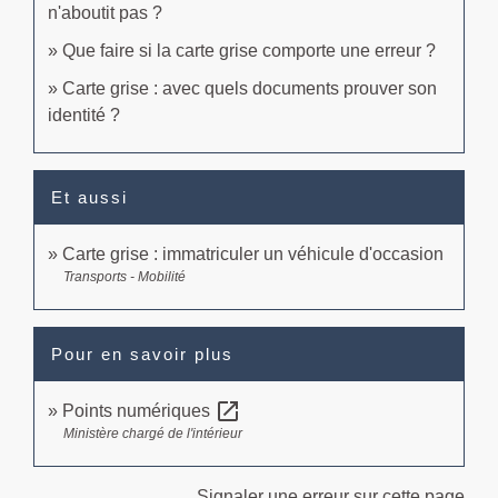
n'aboutit pas ?
Que faire si la carte grise comporte une erreur ?
Carte grise : avec quels documents prouver son
identité ?
Et aussi
Carte grise : immatriculer un véhicule d'occasion
Transports - Mobilité
Pour en savoir plus
open_in_new
Points numériques
Ministère chargé de l'intérieur
Signaler une erreur sur cette page