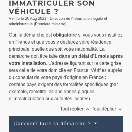
IMMATRICULER SON
VÉHICULE ?
Vérifié le 20 Aug 2021 - Direction de l'information légale et
administrative (Première ministre)
Oui, la démarche est
obligatoire
si vous vous installez
en France et que vous y déclarez votre
résidence
principale
, quelle que soit votre nationalité. La
démarche doit être faite
dans un délai d'1 mois après
votre installation
. L'adresse figurant sur la carte grise
sera celle de votre domicile en France. Vérifiez auprès
du consulat de votre pays d'origine en France :
certains pays exigent des formalités spécifiques (par
exemple, remettre les anciennes plaques
d'immatriculation aux autorités locales).
keyboard_arrow_up
keyboard_arrow_down
Tout replier
Tout déplier
Comment faire la démarche ?