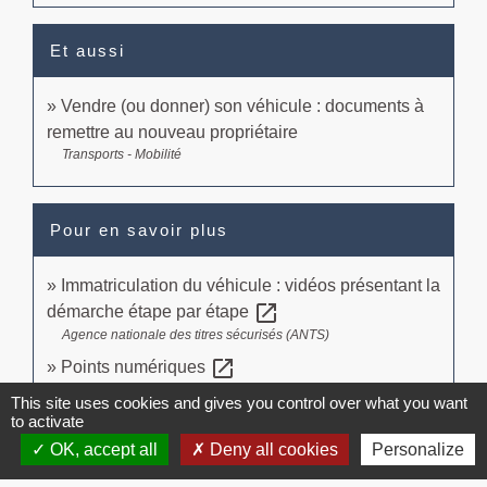
Et aussi
Vendre (ou donner) son véhicule : documents à
remettre au nouveau propriétaire
Transports - Mobilité
Pour en savoir plus
Immatriculation du véhicule : vidéos présentant la
open_in_new
démarche étape par étape
Agence nationale des titres sécurisés (ANTS)
open_in_new
Points numériques
Ministère chargé de l'intérieur
This site uses cookies and gives you control over what you want
open_in_new
to activate
Importation en France d'un véhicule
Ministère chargé des finances
OK, accept all
Deny all cookies
Personalize