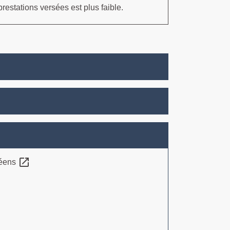
 prestations versées est plus faible.
open_in_new
péens