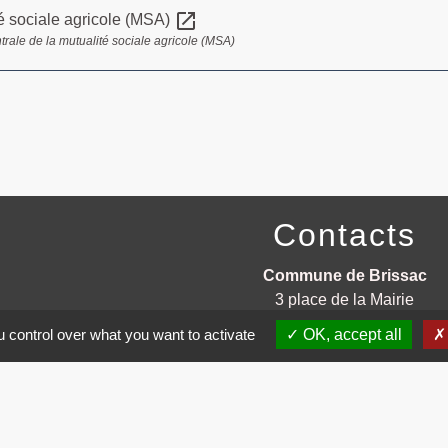
open_in_new
é sociale agricole (MSA)
trale de la mutualité sociale agricole (MSA)
Contacts
Commune de Brissac
3 place de la Mairie
34190 Brissac - FRANCE
 control over what you want to activate
OK, accept all
+33 4 67 73 71 56
Contact par formulaire