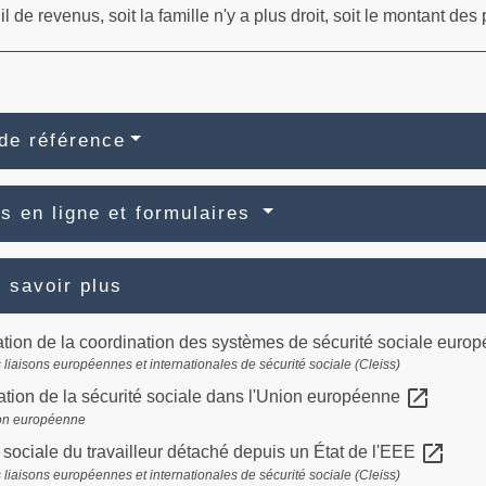
il de revenus, soit la famille n'y a plus droit, soit le montant des
de référence
s en ligne et formulaires
 savoir plus
tion de la coordination des systèmes de sécurité sociale euro
 liaisons européennes et internationales de sécurité sociale (Cleiss)
open_in_new
tion de la sécurité sociale dans l'Union européenne
on européenne
open_in_new
 sociale du travailleur détaché depuis un État de l'EEE
 liaisons européennes et internationales de sécurité sociale (Cleiss)