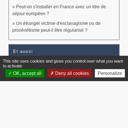
Peut-on s'installer en France avec un titre de
séjour européen ?
Un étranger victime d'esclavagisme ou de
proxénétisme peut-il être régularisé ?
Et aussi
This site uses cookies and gives you control over what you want
Séjour en France de la famille d'un citoyen
to activate
européen
OK, accept all
Deny all cookies
Personalize
Étranger - Europe
Certificat de résidence d'1 an pour Algérien
Étranger - Europe
Signaler une erreur sur cette page