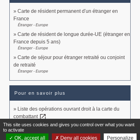
Carte de résident permanent d'un étranger en
France
Étranger - Europe
Carte de résident de longue durée-UE (étranger en
France depuis 5 ans)
Étranger - Europe
Carte de séjour pour étranger retraité ou conjoint
de retraité
Étranger - Europe
Pour en savoir plus
Liste des opérations ouvrant droit à la carte du
open_in_new
combattant
Legifrance
This site uses cookies and gives you control over what you want
to activate
open_in_new
Accords bilatéraux entrée et sejour en France
OK, accept all
Deny all cookies
Personalize
Ministère chargé de l'intérieur