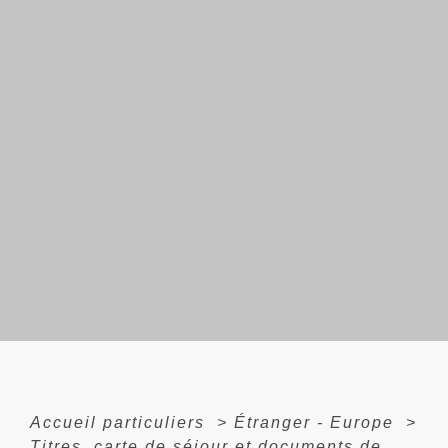
Accueil particuliers
>
Étranger - Europe
>
Titres, carte de séjour et documents de