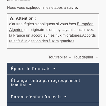
Nous vous expliquons les étapes à suivre.
Attention :
warning
d'autres règles s'appliquent si vous êtes
Européen
,
Algérien
ou originaire d'un pays ayant conclu avec
la France
un accord sur les flux migratoires
.
Accords
relatifs à la gestion des flux migratoires
keyboard_arrow_up
keyboard_arrow_down
Tout replier
Tout déplier
Époux de Français
Étranger entré par regroupement
familial
Parent d'enfant français