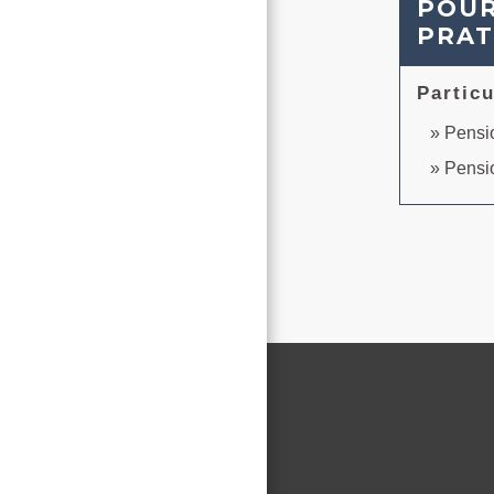
POUR
PRAT
Particu
Pensio
Pensio