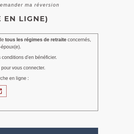
emander ma réversion
 EN LIGNE)
 de
tous les régimes de retraite
concernés,
-époux(e).
conditions d'en bénéficier.
pour vous connecter.
che en ligne :
n_new