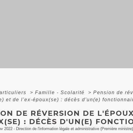
articuliers
>
Famille - Scolarité
>
Pension de ré
e) et de l'ex-époux(se) : décès d'un(e) fonctionnai
ON DE RÉVERSION DE L'ÉPOUX(
(SE) : DÉCÈS D'UN(E) FONCT
ov 2022 - Direction de l'information légale et administrative (Première ministre)