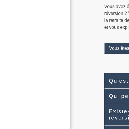
Vous avez é
réversion ?
la retraite 
et vous expl
Vous êtes
Qu'est
Qui pe
Existe
révers