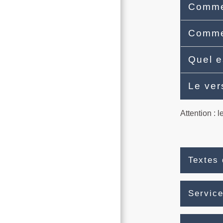
Commen
Commen
Quel e
Le ver
Attention : 
Textes 
Service