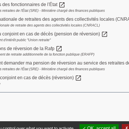
open_in_new
s des fonctionnaires de l'État
 retraites de l'État (SRE) - Ministère chargé des finances publiques
ationale de retraites des agents des collectivités locales (CN
ionale de retraite des agents des collectivités locales (CNRACL)
open_in_new
u conjoint en cas de décès (pension de réversion)
d'intérêt public "Union retraite"
open_in_new
ons de réversion de la Rafp
ent de retraite additionnelle de la fonction publique (ERAFP)
demander ma pension de réversion au service des retraites de
 retraites de l'État (SRE) - Ministère chargé des finances publiques
open_in_new
 conjoint en cas de décès (réversion)
e
 control over what you want to activate
OK, accept all