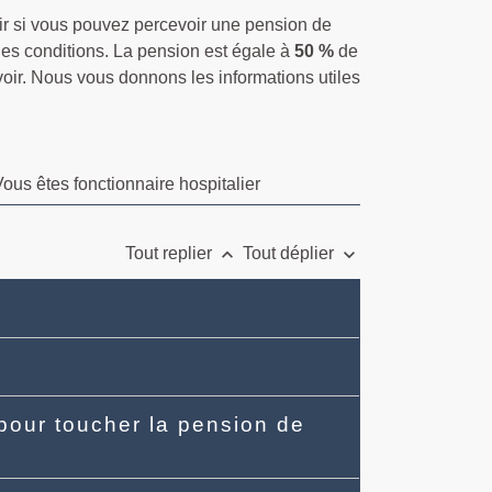
ir si vous pouvez percevoir une pension de
nes conditions. La pension est égale à
50 %
de
voir. Nous vous donnons les informations utiles
ous êtes fonctionnaire hospitalier
keyboard_arrow_up
keyboard_arrow_down
Tout replier
Tout déplier
 pour toucher la pension de