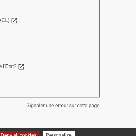
open_in_new
RACL)
open_in_new
 l'Etat?
Signaler une erreur sur cette page
Deny all cookies
Personalize