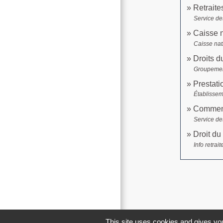
Retraite
Service des
Caisse n
Caisse nat
Droits d
Groupement 
Prestati
Établissem
Comment 
Service des
Droit du
Info retrait
This site uses cookies and gives you