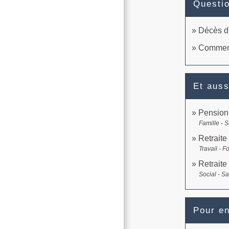
Questi
Décès d'
Comment 
Et auss
Pension
Famille - S
Retraite
Travail - F
Retraite
Social - S
Pour en