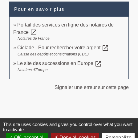
Pour en savoir plus
Portail des services en ligne des notaires de
open_in_new
France
Notaires de France
open_in_new
Ciclade - Pour rechercher votre argent
Caisse des dépôts et consignations (CDC)
open_in_new
Le site des successions en Europe
Notaires d'Europe
Signaler une erreur sur cette page
This site uses cookies and gives you control over what you want
Contacts
to activate
Commune de Brissac
OK, accept all
Deny all cookies
Personalize