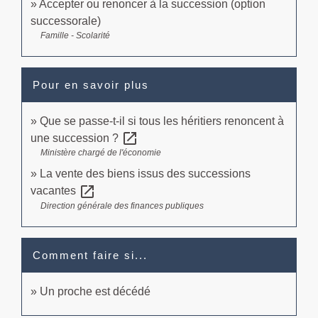
Accepter ou renoncer à la succession (option
successorale)
Famille - Scolarité
Pour en savoir plus
Que se passe-t-il si tous les héritiers renoncent à
open_in_new
une succession ?
Ministère chargé de l'économie
La vente des biens issus des successions
open_in_new
vacantes
Direction générale des finances publiques
Comment faire si...
Un proche est décédé