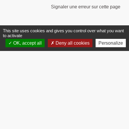
Signaler une erreur sur cette page
This site uses cookies and gives you control over what you want
to activate
OK, accept all
Deny all cookies
Personalize
Contacts
Commune de Brissac
3 place de la Mairie
34190 Brissac - FRANCE
+33 4 67 73 71 56
Contact par formulaire
Mentions légales
-
Politique de confidentialité
-