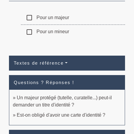
check_box_outline_blank
Pour un majeur
check_box_outline_blank
Pour un mineur
Textes de référence
Questions ? Réponses !
Un majeur protégé (tutelle, curatelle...) peut-il
demander un titre d'identité ?
Est-on obligé d'avoir une carte d'identité ?