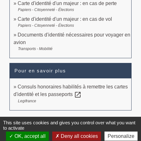
Carte d'identité d'un majeur : en cas de perte
Papiers - Citoyenneté - Élections
Carte d'identité d'un majeur : en cas de vol
Papiers - Citoyenneté - Élections
Documents d'identité nécessaires pour voyager en
avion
Transports - Mobilité
Pour en savoir plus
Consuls honoraires habilités à remettre les cartes
open_in_new
d'identité et les passeports
Legifrance
Signaler une erreur sur cette page
This site uses cookies and gives you control over what you want
to activate
OK, accept all
Deny all cookies
Personalize