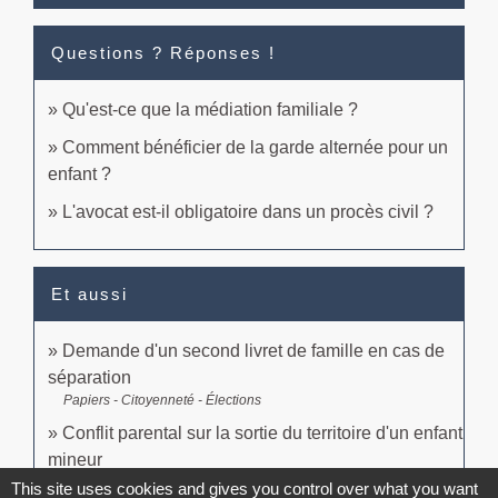
Questions ? Réponses !
Qu'est-ce que la médiation familiale ?
Comment bénéficier de la garde alternée pour un
enfant ?
L'avocat est-il obligatoire dans un procès civil ?
Et aussi
Demande d'un second livret de famille en cas de
séparation
Papiers - Citoyenneté - Élections
Conflit parental sur la sortie du territoire d'un enfant
mineur
Famille - Scolarité
This site uses cookies and gives you control over what you want