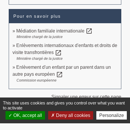
Pour en savoir plus
open_in_new
Médiation familiale internationale
Ministère chargé de la justice
Enlèvements internationaux d'enfants et droits de
open_in_new
visite transfrontières
Ministère chargé de la justice
Enlèvement d'un enfant par un parent dans un
open_in_new
autre pays européen
Commission européenne
Signaler une erreur sur cette page
This site uses cookies and gives you control over what you want
to activate
OK, accept all
Deny all cookies
Personalize