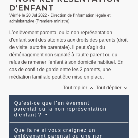
D'ENFANT
Vérifié le 20 Jul 2022 - Direction de l'information légale et
administrative (Première ministre)
L'enlèvement parental ou la non-représentation
d'enfant sont des atteintes aux droits des parents (droit
de visite, autorité parentale). Il peut s'agir du
déménagement non signalé à l'autre parent ou du
refus de ramener l'enfant à son domicile habituel. En
cas de conflit de garde entre les 2 parents, une
médiation familiale peut être mise en place.
keyboard_arrow_up
keyboard_arrow_down
Tout replier
Tout déplier
Qu'est-ce que l'enlèvement
parental ou la non représentation
d'enfant ?
Que faire si vous craignez un
enlèvement parental ou une non