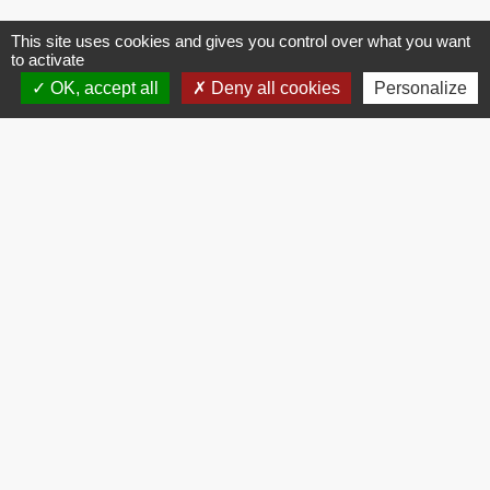
This site uses cookies and gives you control over what you want
to activate
Contacts
OK, accept all
Deny all cookies
Personalize
Commune de Brissac
3 place de la Mairie
34190 Brissac - FRANCE
+33 4 67 73 71 56
Contact par formulaire
Mentions légales
-
Politique de confidentialité
-
Accessibilité
-
Plan du site
-
Gestion des cookies
Site créé en partenariat avec Réseau des Communes