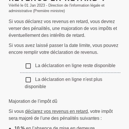
Vérifié le 01 Jan 2023 - Direction de l'information légale et
administrative (Première ministre)
Si vous déclarez vos revenus en retard, vous devrez
verser des pénalités, une majoration de vos impôts et
éventuellement des intérêts de retard.
Si vous avez laissé passer la date limite, vous pouvez
encore remplir votre déclaration de revenus.
check_box_outline_blank
La déclaration en ligne reste disponible
check_box_outline_blank
La déclaration en ligne n'est plus
disponible
Majoration de l'impôt dû
Si vous
déclarez vos revenus en retard
, votre impôt
sera majoré de l'une des pénalités suivantes :
10 %
en l'absence de
mise en demeure