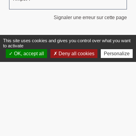
Signaler une erreur sur cette page
This site uses cookies and gives you control over what you want
to activate
OK, accept all
Deny all cookies
Personalize
Contacts
Commune de Brissac
3 place de la Mairie
34190 Brissac - FRANCE
+33 4 67 73 71 56
Contact par formulaire