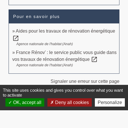
Pour en savoir plus
Aides pour les travaux de rénovation énergétique
open_in_new
Agence nationale de l'habitat (Anah)
France Rénov' : le service public vous guide dans
open_in_new
vos travaux de rénovation énergétique
Agence nationale de l'habitat (Anah)
Signaler une erreur sur cette page
This site uses cookies and gives you control over what you want
to activate
OK, accept all
Deny all cookies
Personalize
Contacts
Commune de Brissac