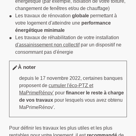
énergétique (par exemple, isolation de votre toiture,
changement de fenêtres et/ou de chauffage)
Les travaux de rénovation
globale
permettant à
votre logement d'atteindre une
performance
énergétique minimale
Les travaux de réhabilitation de votre installation
d'assainissement non collectif
par un dispositif ne
consommant pas d'énergie
À noter
edit
depuis le 17 novembre 2022, certaines banques
proposent de
cumuler l'éco-PTZ et
MaPrimeRénov'
pour
financer le reste à charge
de vos travaux
pour lesquels vous avez obtenu
MaPrimeRénov'.
Pour définir les travaux les plus utiles et les plus
rentables pour votre logement, il est
recommandé
de