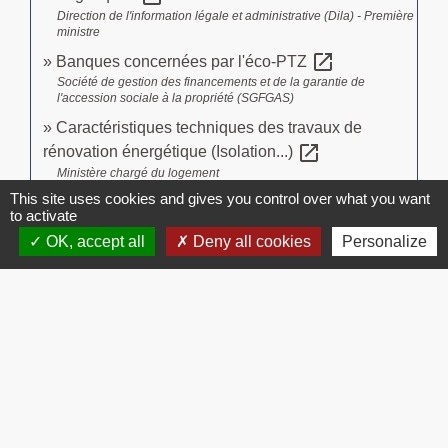
Direction de l'information légale et administrative (Dila) - Première
ministre
open_in_new
Banques concernées par l'éco-PTZ
Société de gestion des financements et de la garantie de
l'accession sociale à la propriété (SGFGAS)
Caractéristiques techniques des travaux de
open_in_new
rénovation énergétique (Isolation...)
Ministère chargé du logement
This site uses cookies and gives you control over what you want
Caractéristiques techniques des travaux
to activate
open_in_new
performance globale
OK, accept all
Deny all cookies
Personalize
Direction de l'information légale et administrative (Dila) - Première
ministre
Prescriptions techniques applicables à certaines
open_in_new
installations d'assainissement non collectif
Direction de l'information légale et administrative (Dila) - Première
ministre
open_in_new
Eco-prêt à taux zéro Copropriété
Agence nationale pour l'information sur le logement (Anil)