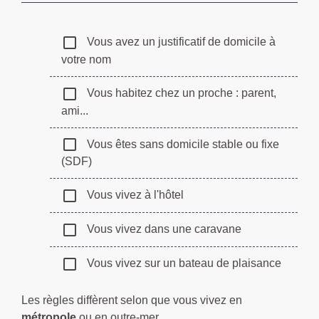
check_box_outline_blank
Vous avez un justificatif de domicile à
votre nom
check_box_outline_blank
Vous habitez chez un proche : parent,
ami...
check_box_outline_blank
Vous êtes sans domicile stable ou fixe
(SDF)
check_box_outline_blank
Vous vivez à l'hôtel
check_box_outline_blank
Vous vivez dans une caravane
check_box_outline_blank
Vous vivez sur un bateau de plaisance
Les règles diffèrent selon que vous vivez en
métropole
ou en
outre-mer
.