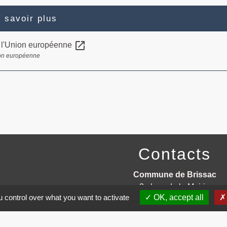
 savoir plus
open_in_new
 l'Union européenne
on européenne
Contacts
Commune de Brissac
3 place de la Mairie
 control over what you want to activate
OK, accept all
34190 Brissac - FRANCE
+33 4 67 73 71 56