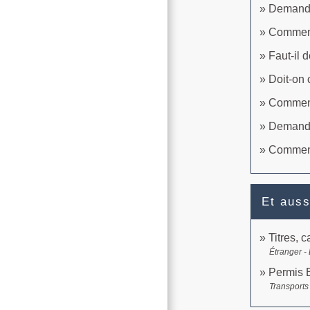
Demande 
Comment 
Faut-il
Doit-on 
Comment 
Demande
Comment
Et auss
Titres, 
Étranger -
Permis B
Transports 