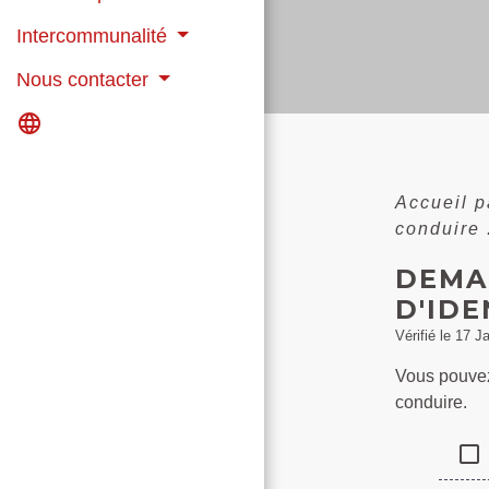
Intercommunalité
Nous contacter
language
Accueil p
conduire 
DEMA
D'IDE
Vérifié le 17 J
Vous pouvez 
conduire.
check_box_outline_blank