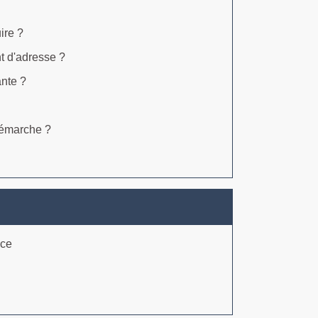
ire ?
t d'adresse ?
ante ?
démarche ?
nce