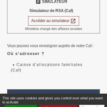
assignment
SIMULATEUR
Simulateur de RSA (Caf)
open_in_new
Accéder au simulateur
Ministère chargé des affaires sociales
Vous pouvez vous renseigner auprès de votre Caf :
Où s’adresser ?
arrow_right
Caisse d'allocations familiales
(Caf)
Textes de référence
This site uses cookies and gives you control over what you want
to activate