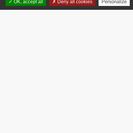
OK, accept all
Deny all cookies
Personalize
Services en ligne et formulaires
Signaler une erreur sur cette page
Contacts
Commune de Brissac
3 place de la Mairie
34190 Brissac - FRANCE
+33 4 67 73 71 56
Contact par formulaire