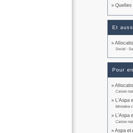
Quelles 
Et auss
Allocati
Social - S
Pour en
Allocati
Caisse nat
L'Aspa et
Ministère 
L'Aspa et
Caisse nat
Aspa et 