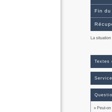
Fin du
Récupé
La situation
Textes 
Service
Questi
Peut-on 