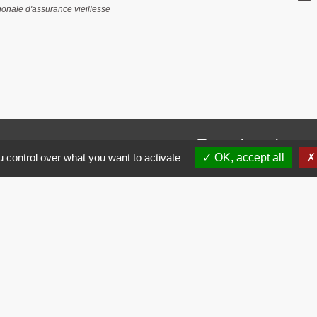
ionale d'assurance vieillesse
Contacts
 control over what you want to activate
OK, accept all
Commune de Brissac
3 place de la Mairie
34190 Brissac - FRANCE
+33 4 67 73 71 56
Contact par formulaire