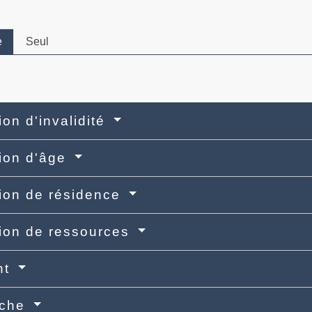
e
Seul
ion d'invalidité
ion d'âge
ion de résidence
ion de ressources
nt
rche