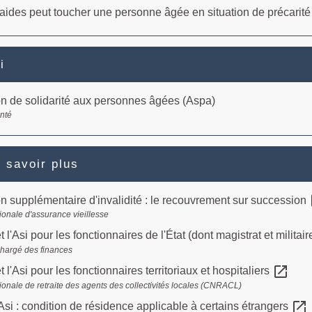
aides peut toucher une personne âgée en situation de précarité
i
on de solidarité aux personnes âgées (Aspa)
anté
 savoir plus
o
on supplémentaire d'invalidité : le recouvrement sur succession
ionale d'assurance vieillesse
 l'Asi pour les fonctionnaires de l'État (dont magistrat et militair
chargé des finances
open_in_new
 l'Asi pour les fonctionnaires territoriaux et hospitaliers
ionale de retraite des agents des collectivités locales (CNRACL)
open_in_new
Asi : condition de résidence applicable à certains étrangers