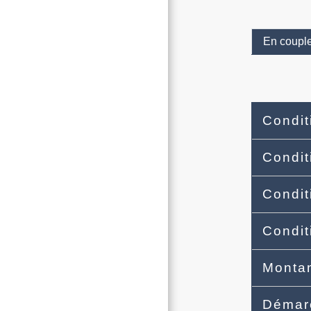
En coupl
Condit
Condit
Condit
Condit
Monta
Déma