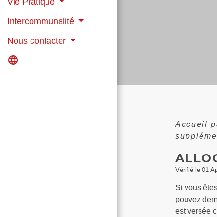
Vie Pratique
Intercommunalité
Nous contacter
language
Accueil p
supplémen
ALLOC
Vérifié le 01 A
Si vous êtes
pouvez dema
est versée c