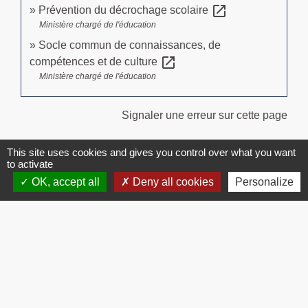
open_in_new
Prévention du décrochage scolaire
Ministère chargé de l'éducation
Socle commun de connaissances, de
open_in_new
compétences et de culture
Ministère chargé de l'éducation
Signaler une erreur sur cette page
This site uses cookies and gives you control over what you want
to activate
OK, accept all
Deny all cookies
Personalize
Contacts
Commune de Brissac
3 place de la Mairie
34190 Brissac - FRANCE
+33 4 67 73 71 56
Contact par formulaire