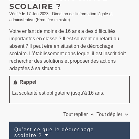
SCOLAIRE ?
Vérifié le 17 Jan 2023 - Direction de l'information légale et
administrative (Première ministre)
Votre enfant de moins de 16 ans a des difficultés
importantes en classe ? Il est souvent en retard ou
absent ? Il peut être en situation de décrochage
scolaire. L'établissement dans lequel il est inscrit doit
rechercher des solutions et proposer des actions
adaptées à sa situation.
notification_important
Rappel
La scolarité est obligatoire jusqu'à 16 ans.
keyboard_arrow_up
keyboard_arrow_down
Tout replier
Tout déplier
Qu'est-ce que le décrochage
scolaire ?