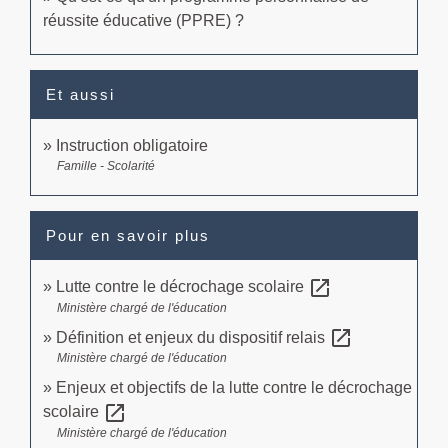
réussite éducative (PPRE) ?
Et aussi
Instruction obligatoire
Famille - Scolarité
Pour en savoir plus
open_in_new
Lutte contre le décrochage scolaire
Ministère chargé de l'éducation
open_in_new
Définition et enjeux du dispositif relais
Ministère chargé de l'éducation
Enjeux et objectifs de la lutte contre le décrochage
open_in_new
scolaire
Ministère chargé de l'éducation