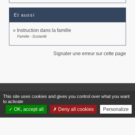
Et aussi
Instruction dans la famille
Famille - Scolarité
Signaler une erreur sur cette page
Contacts
This site uses cookies and gives you control over what you want
to activate
Commune de Brissac
3 place de la Mairie
OK, accept all
Deny all cookies
Personalize
34190 Brissac - FRANCE
+33 4 67 73 71 56
Contact par formulaire