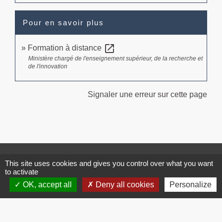
Pour en savoir plus
open_in_new
Formation à distance
Ministère chargé de l'enseignement supérieur, de la recherche et
de l'innovation
Signaler une erreur sur cette page
Contacts
This site uses cookies and gives you control over what you want
to activate
Commune de Brissac
3 place de la Mairie
OK, accept all
Deny all cookies
Personalize
34190 Brissac - FRANCE
+33 4 67 73 71 56
Contact par formulaire