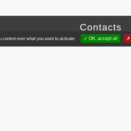
Contacts
 control over what you want to activate
OK, accept all
Commune de Brissac
3 place de la Mairie
34190 Brissac - FRANCE
+33 4 67 73 71 56
Contact par formulaire
entions légales
-
Politique de confidentialité
-
Accessibilité
-