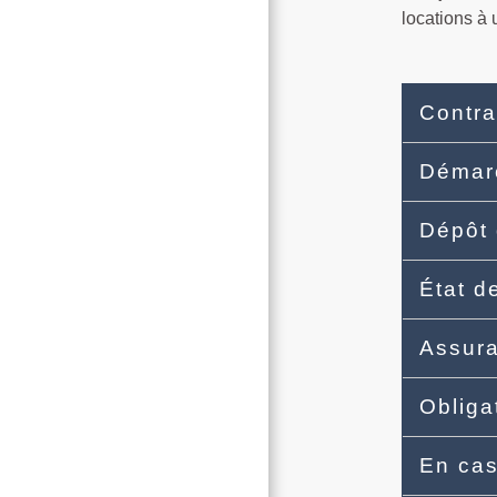
locations à 
Contra
Démarc
Dépôt 
État d
Assur
Obliga
En cas