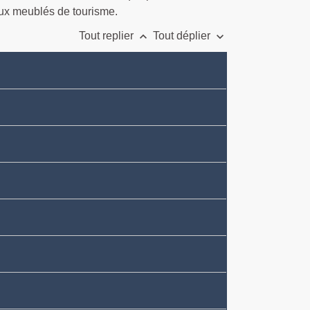
aux meublés de tourisme.
keyboard_arrow_up
keyboard_arrow_down
Tout replier
Tout déplier