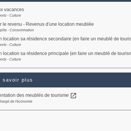
ux vacances
ports - Culture
r le revenu - Revenus d'une location meublée
mpôts - Consommation
n location sa résidence secondaire (en faire un meublé de tour
ports - Culture
n location sa résidence principale (en faire un meublé de touris
ports - Culture
 savoir plus
open_in_new
ntation des meublés de tourisme
chargé de l'économie