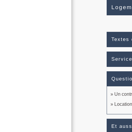
Logeme
Textes 
Service
Questi
Un contr
Location
Et auss