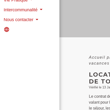
Vie Pratique
Intercommunalité
Nous contacter
language
Accueil p
vacances 
LOCA
DE T
Vérifié le 13 J
Le contrat d
valant pour 
le séjour, l