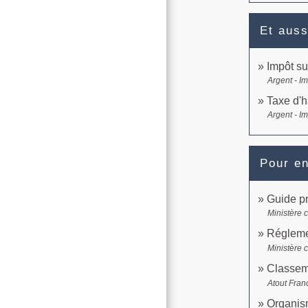
Et auss
Impôt su
Argent - I
Taxe d'h
Argent - I
Pour en
Guide pr
Ministère 
Régleme
Ministère 
Classem
Atout Fran
Organism