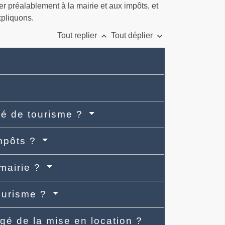
r préalablement à la mairie et aux impôts, et
xpliquons.
keyboard_arrow_up
keyboard_arrow_down
Tout replier
Tout déplier
lé de tourisme ?
impôts ?
 mairie ?
ourisme ?
rgé de la mise en location ?