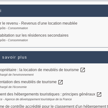
i
r le revenu - Revenus d'une location meublée
mpôts - Consommation
abitation sur les résidences secondaires
mpôts - Consommation
 savoir plus
open_in_new
opriétaire : la location de meublés de tourisme
chargé de l'environnement
open_in_new
ntation des meublés de tourisme
chargé de l'économie
open_in_new
ent des hébergements touristiques : principes généraux
ce - Agence de développement touristique de la France
e de contrôle accrédité pour le classement d'un hébergement 