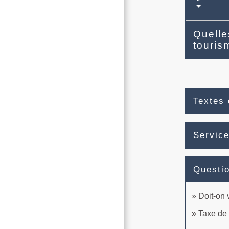
Quelle
touri
Textes 
Service
Questi
Doit-on 
Taxe de s