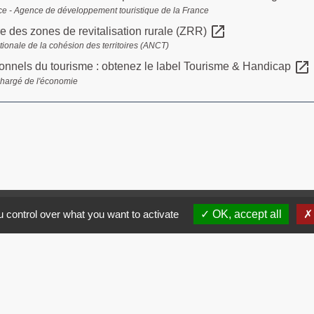
ce - Agence de développement touristique de la France
open_in_new
e des zones de revitalisation rurale (ZRR)
ionale de la cohésion des territoires (ANCT)
open_in_new
onnels du tourisme : obtenez le label Tourisme & Handicap
chargé de l'économie
Contacts
 control over what you want to activate
OK, accept all
Commune de Brissac
3 place de la Mairie
34190 Brissac - FRANCE
+33 4 67 73 71 56