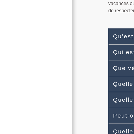
vacances ou 
de respecter
Qu'est
Qui es
Que vé
Quelle
Quelle
Peut-o
Quelle