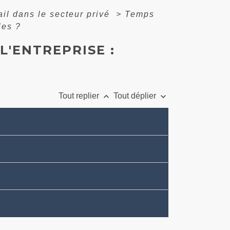
il dans le secteur privé
>
Temps
les ?
L'ENTREPRISE :
keyboard_arrow_up
keyboard_arrow_down
Tout replier
Tout déplier