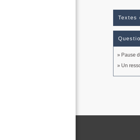
Textes 
Questi
Pause dé
Un resso