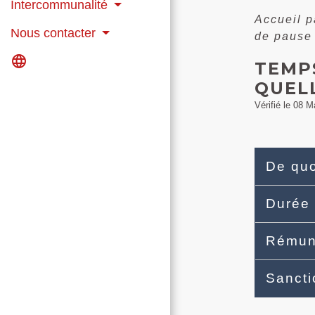
Intercommunalité
Accueil p
Nous contacter
de pause 
language
TEMPS
QUELL
Vérifié le 08 M
De quo
Durée
Rémun
Sanct