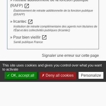
open_in_new
(RAFP)
Établissement de retraite additionnelle de la fonction publique
(ERAFP)
open_in_new
Ircantec
Institution de retraite complémentaire des agents non titulaires de
l'État et des collectivités publiques (Ircantec)
open_in_new
Pour bien vieillir
Santé publique France
Signaler une erreur sur cette page
This site uses cookies and gives you control over what you want
to activate
OK, accept all
Deny all cookies
Personalize
Contacts
Commune de Brissac
3 place de la Mairie
34190 Brissac - FRANCE