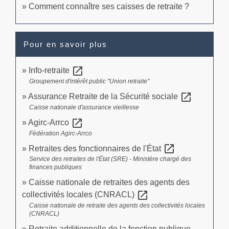
Comment connaître ses caisses de retraite ?
Pour en savoir plus
open_in_new
Info-retraite
Groupement d'intérêt public "Union retraite"
open_in_new
Assurance Retraite de la Sécurité sociale
Caisse nationale d'assurance vieillesse
open_in_new
Agirc-Arrco
Fédération Agirc-Arrco
open_in_new
Retraites des fonctionnaires de l'État
Service des retraites de l'État (SRE) - Ministère chargé des
finances publiques
Caisse nationale de retraites des agents des
open_in_new
collectivités locales (CNRACL)
Caisse nationale de retraite des agents des collectivités locales
(CNRACL)
Retraite additionnelle de la fonction publique