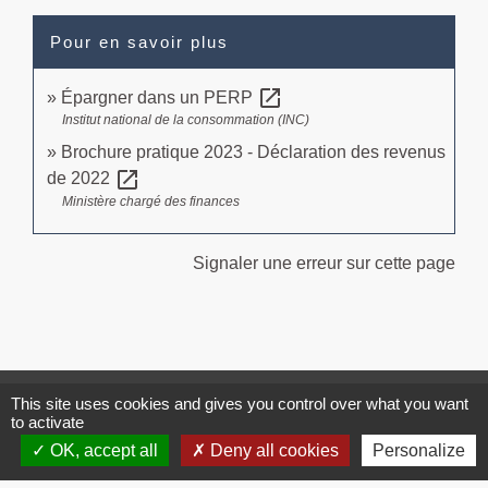
Pour en savoir plus
open_in_new
Épargner dans un PERP
Institut national de la consommation (INC)
Brochure pratique 2023 - Déclaration des revenus
open_in_new
de 2022
Ministère chargé des finances
Signaler une erreur sur cette page
This site uses cookies and gives you control over what you want
Contacts
to activate
Commune de Brissac
OK, accept all
Deny all cookies
Personalize
3 place de la Mairie
34190 Brissac - FRANCE