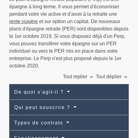
épargne à long terme. Il vous permet d'économiser
pendant votre vie active et d'avoir à la retraite une
rente viagère
et sur option un capital. De nouveaux
plans d'épargne retraite (PER) sont disponibles depuis
le 1
er
octobre 2019. Si vous disposez déjà d'un Perp,
vous pouvez transférer votre épargne sur un PER
individuel ou vers le PER mis en place dans votre
entreprise. Le Perp n'est plus proposé depuis le 1
er
octobre 2020.
keyboard_arrow_up
keyboard_arrow_down
Tout replier
Tout déplier
De quoi s'agit-il ?
Qui peut souscrire ?
Types de contrats