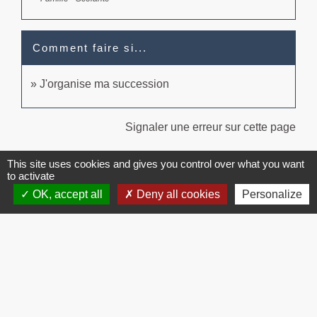
Comment faire si...
J'organise ma succession
Signaler une erreur sur cette page
This site uses cookies and gives you control over what you want
to activate
OK, accept all
Deny all cookies
Personalize
Contacts
Commune de Brissac
3 place de la Mairie
34190 Brissac - FRANCE
+33 4 67 73 71 56
Contact par formulaire