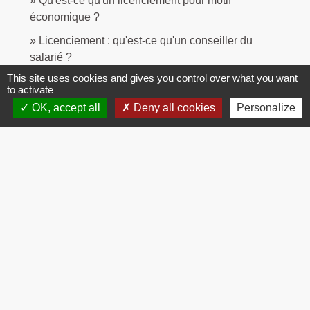
Qu'est-ce qu'un licenciement pour motif
économique ?
Licenciement : qu'est-ce qu'un conseiller du
salarié ?
This site uses cookies and gives you control over what you want
to activate
Signaler une erreur sur cette page
OK, accept all
Deny all cookies
Personalize
Contacts
Commune de Brissac
3 place de la Mairie
34190 Brissac - FRANCE
+33 4 67 73 71 56
Contact par formulaire