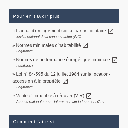
Pour en savoir plus
open_in_new
L'achat d'un logement social par un locataire
Institut national de la consommation (INC)
open_in_new
Normes minimales d'habitabilité
Legifrance
open_in_new
Normes de performance énergétique minimale
Legifrance
Loi n° 84-595 du 12 juillet 1984 sur la location-
open_in_new
accession à la propriété
Legifrance
open_in_new
Vente d'immeuble à rénover (VIR)
Agence nationale pour l'information sur le logement (Anil)
Comment faire si...