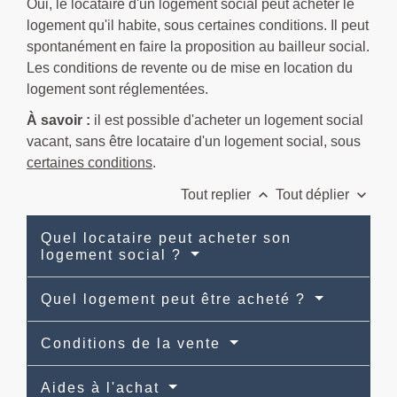
Oui, le locataire d'un logement social peut acheter le
logement qu'il habite, sous certaines conditions. Il peut
spontanément en faire la proposition au bailleur social.
Les conditions de revente ou de mise en location du
logement sont réglementées.
À savoir :
il est possible d'acheter un logement social
vacant, sans être locataire d'un logement social, sous
certaines conditions
.
keyboard_arrow_up
keyboard_arrow_down
Tout replier
Tout déplier
Quel locataire peut acheter son
logement social ?
Quel logement peut être acheté ?
Conditions de la vente
Aides à l'achat