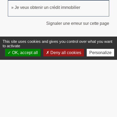
Je veux obtenir un crédit immobilier
Signaler une erreur sur cette page
This site uses cookies and gives you control over what you want
to activate
OK, accept all
Deny all cookies
Personalize
Contacts
Commune de Brissac
3 place de la Mairie
34190 Brissac - FRANCE
+33 4 67 73 71 56
Contact par formulaire