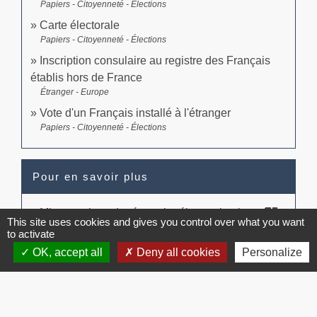
Papiers - Citoyenneté - Élections
Carte électorale
Papiers - Citoyenneté - Élections
Inscription consulaire au registre des Français
établis hors de France
Étranger - Europe
Vote d'un Français installé à l'étranger
Papiers - Citoyenneté - Élections
Pour en savoir plus
open_in_new
Mise en place du répertoire électoral unique
This site uses cookies and gives you control over what you want
Institut national de la statistique et des études économiques
to activate
(Insee)
OK, accept all
Deny all cookies
Personalize
Signaler une erreur sur cette page