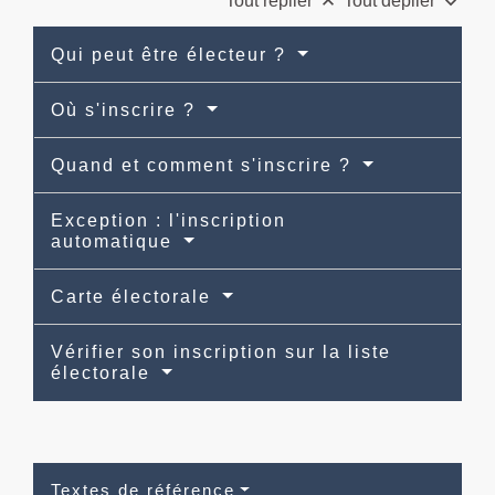
keyboard_arrow_up
keyboard_arrow_down
Tout replier
Tout déplier
Qui peut être électeur ?
Où s'inscrire ?
Quand et comment s'inscrire ?
Exception : l'inscription
automatique
Carte électorale
Vérifier son inscription sur la liste
électorale
Textes de référence