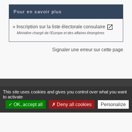
Pour en savoir plus
open_in_new
Inscription sur la liste électorale consulaire
Ministère chargé de l'Europe et des affaires étrangères
Signaler une erreur sur cette page
Contacts
This site uses cookies and gives you control over what you want
Commune de Brissac
to activate
3 place de la Mairie
OK, accept all
Deny all cookies
Personalize
34190 Brissac - FRANCE
+33 4 67 73 71 56
Contact par formulaire