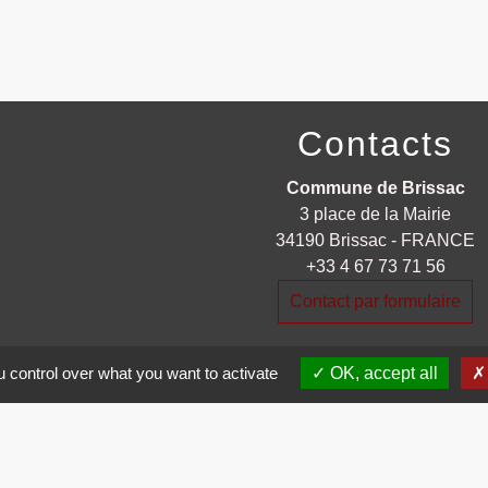
Contacts
Commune de Brissac
3 place de la Mairie
34190 Brissac - FRANCE
+33 4 67 73 71 56
Contact par formulaire
 control over what you want to activate
OK, accept all
entions légales
-
Politique de confidentialité
-
Accessibilité
-