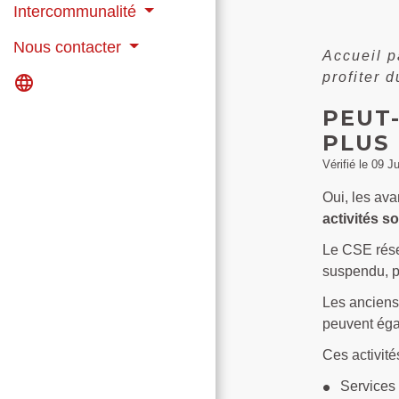
Intercommunalité
Nous contacter
Accueil p
profiter 
language
PEUT-
PLUS 
Vérifié le 09 J
Oui, les av
activités so
Le CSE réser
suspendu, po
Les anciens 
peuvent égal
Ces activité
Services 