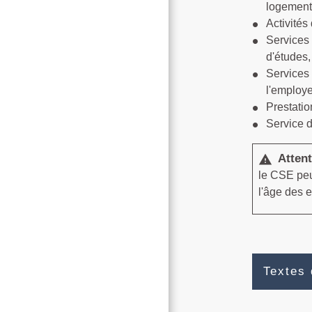
logements
Activités 
Services 
d'études,
Services 
l'employ
Prestatio
Service d
Attent
warning
le CSE peu
l'âge des e
Textes 